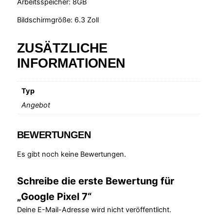
Arbeitsspeicher: 8GB
i
:
s
2
Bildschirmgröße: 6.3 Zoll
w
9
ZUSÄTZLICHE
a
9
INFORMATIONEN
r
,
:
0
Typ
3
0
Angebot
3
0
€
BEWERTUNGEN
,
.
Es gibt noch keine Bewertungen.
0
0
Schreibe die erste Bewertung für
„Google Pixel 7“
€
Deine E-Mail-Adresse wird nicht veröffentlicht.