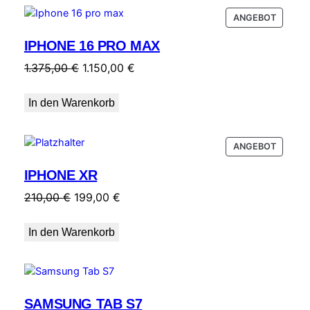
PRODU
ANGEBOT
IM
IPHONE 16 PRO MAX
ANGEB
Ursprünglicher
Aktueller
1.375,00
€
1.150,00
€
Preis
Preis
war:
ist:
In den Warenkorb
1.375,00 €
1.150,00 €.
PRODU
ANGEBOT
IM
IPHONE XR
ANGEB
Ursprünglicher
Aktueller
210,00
€
199,00
€
Preis
Preis
war:
ist:
In den Warenkorb
210,00 €
199,00 €.
SAMSUNG TAB S7