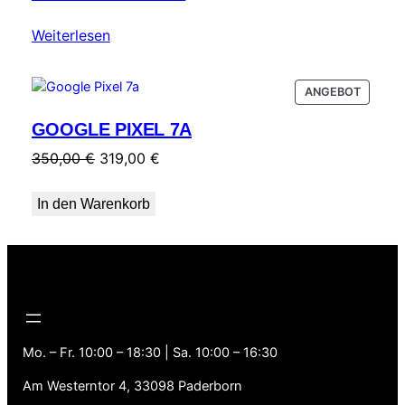
Weiterlesen
PRODU
ANGEBOT
IM
GOOGLE PIXEL 7A
ANGEB
Ursprünglicher
Aktueller
350,00
€
319,00
€
Preis
Preis
war:
ist:
In den Warenkorb
350,00 €
319,00 €.
Mo. – Fr. 10:00 – 18:30 | Sa. 10:00 – 16:30
Am Westerntor 4, 33098 Paderborn