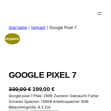
Startseite
/
Verkauf
/ Google Pixel 7
Angebot!
GOOGLE PIXEL 7
U
A
330,00
€
299,00
€
Google pixel 7 Preis: 299€ Zustand: Gebraucht Farbe:
r
k
Schwarz Speicher: 128GB Arbeitsspeicher: 8GB
s
t
Bildschirmgröße: 6.3 Zoll