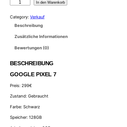
p
u
G
In den Warenkorb
o
r
e
o
Category:
Verkauf
ü
l
g
Beschreibung
l
n
l
e
Zusätzliche Informationen
g
e
P
l
r
i
Bewertungen (0)
x
i
P
e
BESCHREIBUNG
c
r
l
GOOGLE PIXEL 7
7
h
e
M
e
i
Preis: 299€
e
r
s
n
Zustand: Gebraucht
g
P
i
e
Farbe: Schwarz
r
s
Speicher: 128GB
e
t